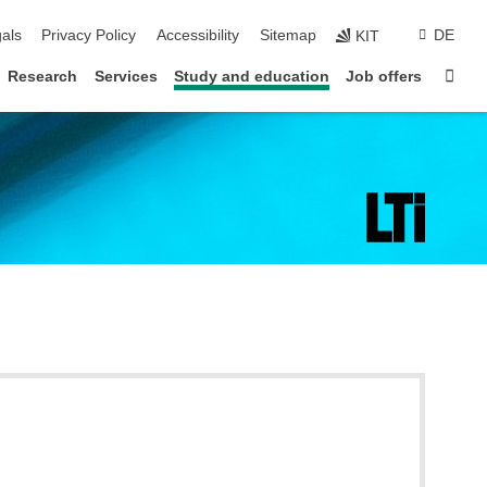
ion
als
Privacy Policy
Accessibility
Sitemap
DE
KIT
Sta
Research
Services
Study and education
Job offers