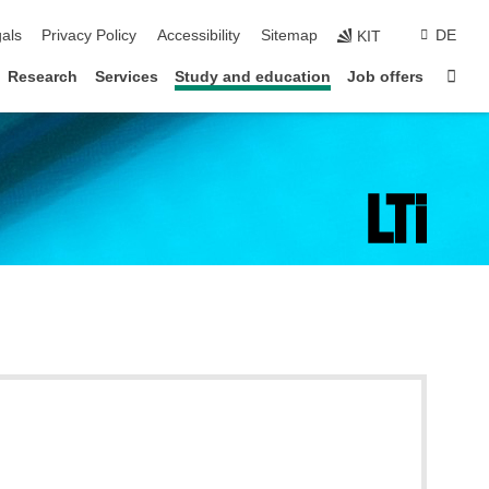
ion
als
Privacy Policy
Accessibility
Sitemap
DE
KIT
Sta
Research
Services
Study and education
Job offers