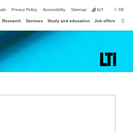
ion
als
Privacy Policy
Accessibility
Sitemap
DE
KIT
Sta
Research
Services
Study and education
Job offers