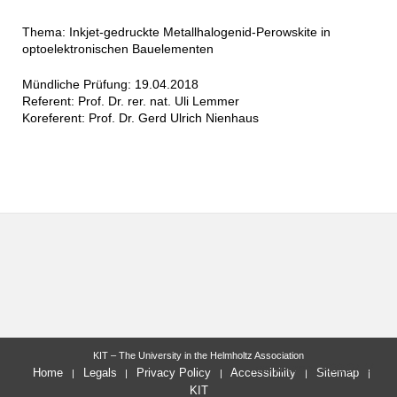
Thema: Inkjet-gedruckte Metallhalogenid-Perowskite in
optoelektronischen Bauelementen
Mündliche Prüfung: 19.04.2018
Referent: Prof. Dr. rer. nat. Uli Lemmer
Koreferent: Prof. Dr. Gerd Ulrich Nienhaus
KIT – The University in the Helmholtz Association
last change: 2022-07-14
Home
Legals
Privacy Policy
Accessibility
Sitemap
KIT