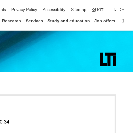
ion
als
Privacy Policy
Accessibility
Sitemap
DE
KIT
Sta
Research
Services
Study and education
Job offers
0.34