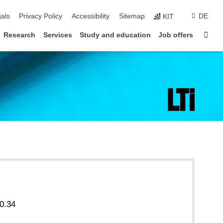
ion
als
Privacy Policy
Accessibility
Sitemap
DE
KIT
Sta
Research
Services
Study and education
Job offers
0.34