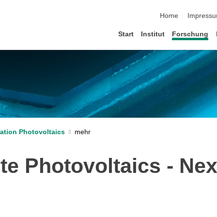
Navigation übersp
Home
Impress
Start
Institut
Forschung
ation Photovoltaics
te Photovoltaics - Ne