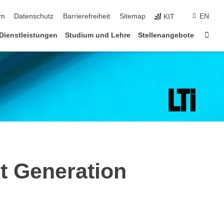
ringen
um
Datenschutz
Barrierefreiheit
Sitemap
EN
KIT
Star
Dienstleistungen
Studium und Lehre
Stellenangebote
xt Generation