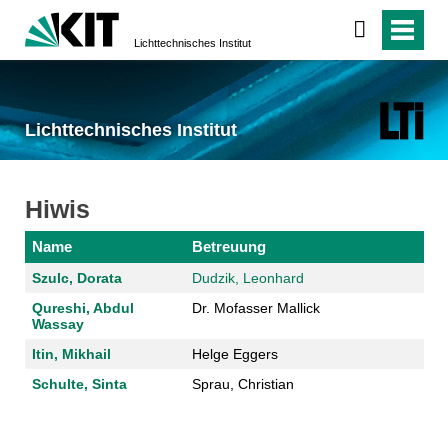
Lichttechnisches Institut
Lichttechnisches Institut
Hiwis
Name
Betreuung
Szulc, Dorata
Dudzik, Leonhard
Qureshi, Abdul
Dr. Mofasser Mallick
Wassay
Itin, Mikhail
Helge Eggers
Schulte, Sinta
Sprau, Christian