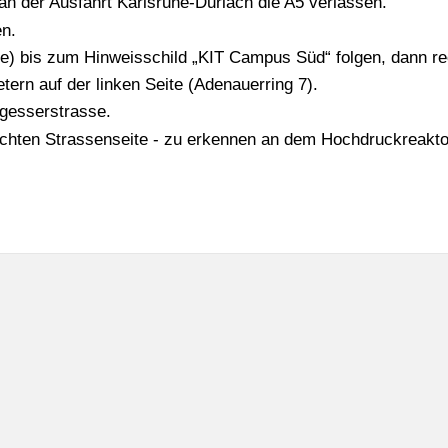
an der Ausfahrt Karlsruhe-Durlach die A5 verlassen.
en.
lee) bis zum Hinweisschild „KIT Campus Süd“ folgen, dann r
tern auf der linken Seite (Adenauerring 7).
ngesserstrasse.
echten Strassenseite - zu erkennen an dem Hochdruckreaktor