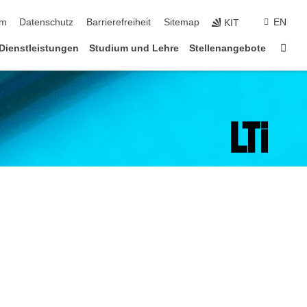
ringen
um
Datenschutz
Barrierefreiheit
Sitemap
EN
KIT
Star
Dienstleistungen
Studium und Lehre
Stellenangebote