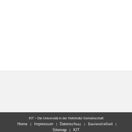
KIT – Die Universität in der Helmholtz-Gemeinschaft
letzte Änderung: 10.11.2021
Home
Impressum
Datenschutz
Barrierefreiheit
Sitemap
KIT