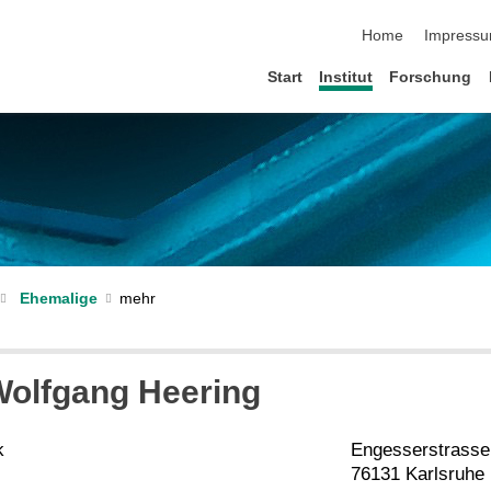
Navigation übersp
Home
Impress
Start
Institut
Forschung
Ehemalige
 Wolfgang Heering
k
Engesserstrasse
76131 Karlsruhe