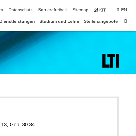
ringen
um
Datenschutz
Barrierefreiheit
Sitemap
EN
KIT
Star
Dienstleistungen
Studium und Lehre
Stellenangebote
 13, Geb. 30.34