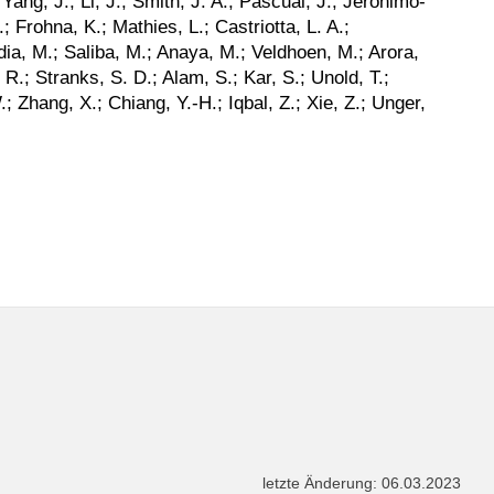
; Yang, J.; Li, J.; Smith, J. A.; Pascual, J.; Jerónimo-
 Frohna, K.; Mathies, L.; Castriotta, L. A.;
ia, M.; Saliba, M.; Anaya, M.; Veldhoen, M.; Arora,
R.; Stranks, S. D.; Alam, S.; Kar, S.; Unold, T.;
; Zhang, X.; Chiang, Y.-H.; Iqbal, Z.; Xie, Z.; Unger,
letzte Änderung: 06.03.2023