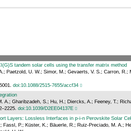
CI(G)S tandem solar cells using the transfer matrix method
A.; Paetzold, U. W.; Simor, M.; Gevaerts, V. S.; Carron, R.; 
35001.
doi:10.1088/2515-7655/accf34
egration
M. A.; Gharibzadeh, S.; Hu, H.; Diercks, A.; Feeney, T.; Rich
12–2225.
doi:10.1039/D2EE04137E
 Layers: Lossless Interfaces in p‐i‐n Perovskite Solar Cel
 Fassl, P.; Küster, K.; Bäuerle, R.; Ruiz-Preciado, M. A.; Hen