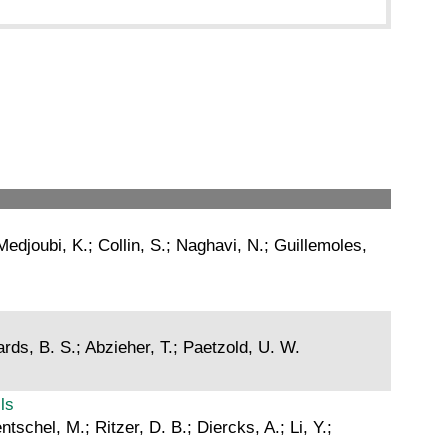
Medjoubi, K.; Collin, S.; Naghavi, N.; Guillemoles,
ards, B. S.; Abzieher, T.; Paetzold, U. W.
ls
tschel, M.; Ritzer, D. B.; Diercks, A.; Li, Y.;