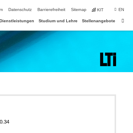
ringen
um
Datenschutz
Barrierefreiheit
Sitemap
EN
KIT
Star
Dienstleistungen
Studium und Lehre
Stellenangebote
0.34