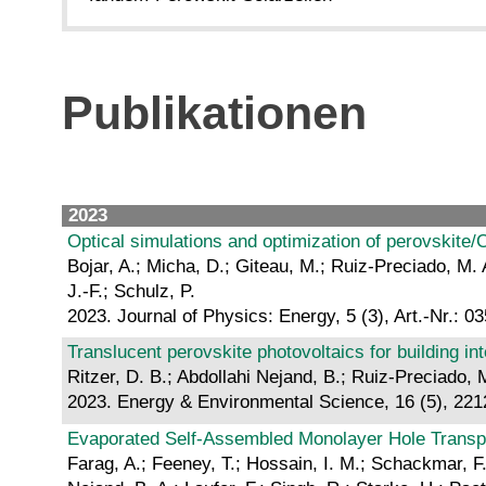
Publikationen
2023
Optical simulations and optimization of perovskite/
Bojar, A.; Micha, D.; Giteau, M.; Ruiz-Preciado, M. 
J.-F.; Schulz, P.
2023. Journal of Physics: Energy, 5 (3), Art.-Nr.: 0
Translucent perovskite photovoltaics for building int
Ritzer, D. B.; Abdollahi Nejand, B.; Ruiz-Preciado, 
2023. Energy & Environmental Science, 16 (5), 22
Evaporated Self‐Assembled Monolayer Hole Transport
Farag, A.; Feeney, T.; Hossain, I. M.; Schackmar, F.;