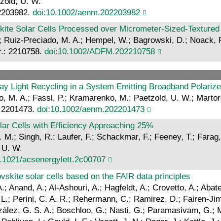
tzold, U. W.
 2203982.
doi:10.1002/aenm.202203982
skite Solar Cells Processed over Micrometer‐Sized‐Textured
 A.; Ruiz-Preciado, M. A.; Hempel, W.; Bagrowski, D.; Noack, P
r.: 2210758.
doi:10.1002/ADFM.202210758
ay Light Recycling in a System Emitting Broadband Polarize
, M. A.; Fassl, P.; Kramarenko, M.; Paetzold, U. W.; Martore
: 2201473.
doi:10.1002/aenm.202201473
ar Cells with Efficiency Approaching 25%
. M.; Singh, R.; Laufer, F.; Schackmar, F.; Feeney, T.; Farag,
, U. W.
0.1021/acsenergylett.2c00707
skite solar cells based on the FAIR data principles
 Anand, A.; Al-Ashouri, A.; Hagfeldt, A.; Crovetto, A.; Abate, 
 L.; Perini, C. A. R.; Rehermann, C.; Ramirez, D.; Fairen-Jime
zález, G. S. A.; Boschloo, G.; Nasti, G.; Paramasivam, G.; 