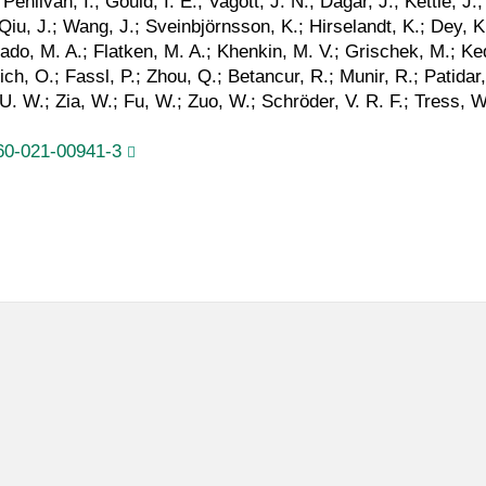
ehlivan, I.; Gould, I. E.; Vagott, J. N.; Dagar, J.; Kettle, J.
iu, J.; Wang, J.; Sveinbjörnsson, K.; Hirselandt, K.; Dey, K.;
o, M. A.; Flatken, M. A.; Khenkin, M. V.; Grischek, M.; Ked
, O.; Fassl, P.; Zhou, Q.; Betancur, R.; Munir, R.; Patidar, 
U. W.; Zia, W.; Fu, W.; Zuo, W.; Schröder, V. R. F.; Tress, W.
60-021-00941-3