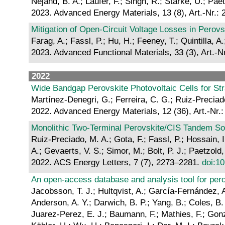
Nejand, B. A.; Laufer, F.; Singh, R.; Starke, U.; Pae
2023. Advanced Energy Materials, 13 (8), Art.-Nr.:
Mitigation of Open‐Circuit Voltage Losses in Perov
Farag, A.; Fassl, P.; Hu, H.; Feeney, T.; Quintilla,
2023. Advanced Functional Materials, 33 (3), Art.-N
2022
Wide Bandgap Perovskite Photovoltaic Cells for Str
Martínez-Denegri, G.; Ferreira, C. G.; Ruiz-Preciado
2022. Advanced Energy Materials, 12 (36), Art.-Nr.
Monolithic Two-Terminal Perovskite/CIS Tandem Sol
Ruiz-Preciado, M. A.; Gota, F.; Fassl, P.; Hossain, I
A.; Gevaerts, V. S.; Simor, M.; Bolt, P. J.; Paetzold
2022. ACS Energy Letters, 7 (7), 2273–2281.
doi:1
An open-access database and analysis tool for perov
Jacobsson, T. J.; Hultqvist, A.; García-Fernández, A.;
Anderson, A. Y.; Darwich, B. P.; Yang, B.; Coles, B.
Juarez-Perez, E. J.; Baumann, F.; Mathies, F.; Gon