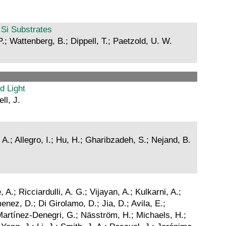
 Si Substrates
.; Wattenberg, B.; Dippell, T.; Paetzold, U. W.
d Light
ll, J.
 A.; Allegro, I.; Hu, H.; Gharibzadeh, S.; Nejand, B.
A.; Ricciardulli, A. G.; Vijayan, A.; Kulkarni, A.;
nez, D.; Di Girolamo, D.; Jia, D.; Avila, E.;
Martínez-Denegri, G.; Näsström, H.; Michaels, H.;