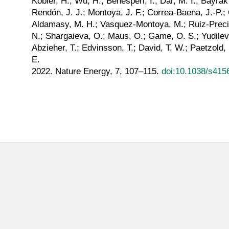
Köbler, H.; Wu, H.; Benesperi, I.; Dar, M. I.; Bayrak P
Rendón, J. J.; Montoya, J. F.; Correa-Baena, J.-P.; Q
Aldamasy, M. H.; Vasquez-Montoya, M.; Ruiz-Preciad
N.; Shargaieva, O.; Maus, O.; Game, O. S.; Yudilevich
Abzieher, T.; Edvinsson, T.; David, T. W.; Paetzold, 
E.
2022. Nature Energy, 7, 107–115.
doi:10.1038/s415