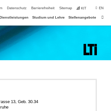
ringen
um
Datenschutz
Barrierefreiheit
Sitemap
EN
KIT
Star
Dienstleistungen
Studium und Lehre
Stellenangebote
rasse 13, Geb. 30.34
sruhe