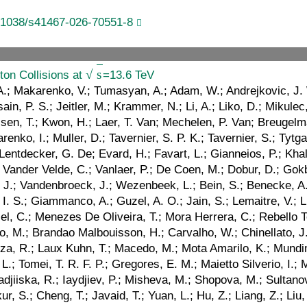
.1038/s41467-026-70551-8
ton Collisions at
=13.6 TeV
 Finger, M.; Kveton, A.; Ayala, E.; Carrera Jarrin, E.; El-mahdy, B.; Khalil, S.; Salama, E.; Abdullah Al-Mashad, M.; Mahmoud, M. A.; Ehataht, K.; Kadastik, M.; Lange, T.; Nielsen, C.; Pata, J.; Raidal, M.; Tani, L.; Österberg, K.; Veelken, C.; Osterberg, K.; Voutilainen, M.; Bin Norjoharuddeen, N.; Brücken, E.; Kallonen, K. T. S.; Garcia, F.; Inkaew, P.; Kallonen, K. T. S.; Lampén, T.; Lassila-Perini, K.; Lehti, S.; Lindén, T.; Myllymäki, M.; Rantanen, M. m.; Tuominiemi, J.; Kirschenmann, H.; Luukka, P.; Petrow, H.; Besancon, M.; Couderc, F.; Dejardin, M.; Denegri, D.; Faure, J. L.; Ferri, F.; Ganjour, S.; Gras, P.; Hamel de Monchenault, G.; Kumar, M.; Lohezic, V.; Malcles, J.; Orlandi, F.; Portales, L.; Rosowsky, A.; Sahin, M. Ö.; Savoy-Navarro, A.; Simkina, P.; Titov, M.; Tornago, M.; Beaudette, F.; Boldrini, G.; Busson, P.; Cappati, A.; Charlot, C.; Chiusi, M.; Cuisset, T. D.; Damas, F.; Davignon, O.; De Wit, A.; Ehle, I. T.; Fontana Santos Alves, B. A.; Granier De Cassagnac, R. G.; Ghosh, S.; Gilbert, A.; Granier de Cassagnac, R.; Harikrishnan, B.; Kalipoliti, L.; Liu, G.; Manoni, M.; Nguyen, M.; Obraztsov, S.; Ochando, C.; Salerno, R.; Sauvan, J. B.; Sirois, Y.; Sokmen, G.; Urda Gómez, L.; Vernazza, E.; Zabi, A.; Zghiche, A.; Agram, J.-L.; Andrea, J.; Bloch, D.; Brom, J.-M.; Chabert, E. C.; Collard, C.; Falke, S.; Goerlach, U.; Haeberle, R.; Le Bihan, A.-C.; Meena, M.; Poncet, O.; Saha, G.; Sessini, M. A.; Van Hove, P.; Vaucelle, P.; Di Florio, A.; Amram, D.; Beauceron, S.; Blancon, B.; Boudoul, G.; Chanon, N.; Contardo, D.; Depasse, P.; Dozen, C.; El Mamouni, H.; Fay, J.; Gascon, S.; Gouzevitch, M.; Greenberg, C.; Grenier, G.; Ille, B.; Jourd‘huy, E.; Laktineh, I. B.; Lethuillier, M.; Mirabito, L.; Perries, S.; Purohit, A.; Vander Donckt, M.; Verdier, P.; Xiao, J.; Chokheli, D.; Lomidze, I.; Tsamalaidze, Z.; Botta, V.; Consuegra Rodríguez, S.; Feld, L.; Klein, K.; Lipinski, M.; Meuser, D.; Pauls, A.; Pérez Adán, D.; Röwert, N.; Teroerde, M.; Diekmann, S.; Dodonova, A.; Eich, N.; Eliseev, D.; Engelke, F.; Erdmann, J.; Erdmann, M.; Fischer, B.; Hebbeker, T.; Hoepfner, K.; Ivone, F.; Jung, A.; Kumar, N.; Lee, M. y.; Mausolf, F.; Merschmeyer, M.; Meyer, A.; Nowotny, F.; Pozdnyakov, A.; Rath, Y.; Redjeb, W.; Rehm, F.; Reithler, H.; Sarkisovi, V.; Schmidt, A.; Seth, C.; Sharma, A.; Spah, J. L.; Torres Da Silva De Araujo, F.; Wiedenbeck, S.; Zaleski, S.; Dziwok, C.; Flügge, G.; Kress, T.; Stahl, A.; Nowack, A.; Pooth, O.; Stahl, A.; Ziemons, T.; Zotz, A.; Aarup Petersen, H.; Aldaya Martin, M.; Alimena, J.; Amoroso, S.; An, Y.; Bach, J.; Baxter, S.; Bayatmakou, M.; Becerril Gonzalez, H.; Behnke, O.; Belvedere, A.; Blekman, F.; Borras, K.; Campbell, A.; Cardini, A.; Colombina, F.; De Silva, M.; Estévez Baños, L. I.; Eckerlin, G.; Eckstein, D.; Estevez Banos, L. I.; Gallo, E.; Guthoff, M.; Geiser, A.; Guglielmi, V.; Guthoff, M.; Hinzmann, A.; Jeppe, L.; Kaech, B.; Kasemann, M.; Kleinwort, C.; Kogler, R.; Komm, M.; Krücker, D.; Lange, W.; Leyva Pernia, D.; Lipka, K.; Lohmann, W.; Lorkowski, F.; Mankel, R.; Meyer, A. B.; Melzer-Pellmann, I.-A.; Mendizabal Morentin, M.; Meyer, A. B.; Milella, G.; Moral Figueroa, K.; Mussgiller, A.; Nair, L. P.; Niedziela, J.; Nürnberg, A.; Park, J.; Ranken, E.; Raspereza, A.; Rastorguev, D.; Rübenach, J.; Rygaard, L.; Scham, M.; Schnake, S.; Schütze, P.; Schwanenberger, C.; Selivanova, D.; Sharko, K.; Shchedrolosiev, M.; Stafford, D.; Vazzoler, F.; Ventura Barroso, A.; Walsh, R.; Wang, D.; Wang, Q.; Wichmann, K.; Wiens, L.; Yang, Y.; Wissing, C.; Zakharov, S.; Zimermmane Castro Santos, A.; Albrecht, A.; Albrecht, S.; Antonello, M.; Bollweg, S.; Connor, P. L. S.; Bonanomi, M.; El Morabit, K.; Garutti, E.; Fischer, Y.; Grohsjean, A.; Haller, J.; Hundhausen, D.; Grohsjean, A.; Haller, J.; Hundhausen, D.; Jabusch, H. R.; Kasieczka, G.; Klanner, R.; Keicher, P.; Korcari, W.; Kra