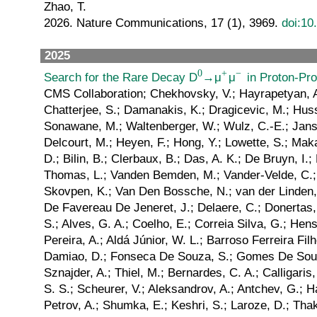
Zhao, T.
2026. Nature Communications, 17 (1), 3969.
doi:10
2025
Search for the Rare Decay D
→μ
μ
in Proton-Pro
CMS Collaboration; Chekhovsky, V.; Hayrapetyan, A.; Makarenko, V.; Tumasyan, A.; Adam, W.; Andrejkovic, J. W.; Benato, L.; Bergauer, T.; Chatterjee, S.; Chatterjee, S.; Damanakis, K.; Dragicevic, M.; Hussain, P. S.; Jeitler, M.; Krammer, N.; Li, A.; Liko, D.; Mikulec, I.; Schieck, J.; Schöfbeck, R.; Schwarz, D.; Sonawane, M.; Waltenberger, W.; Wulz, C.-E.; Janssen, T.; Kwon, H.; Laer, T. Van; Mechelen, P. Van; Breugelmans, N.; D’Hondt, J.; Dansana, S.; De Moor, A.; Delcourt, M.; Heyen, F.; Hong, Y.; Lowette, S.; Makarenko, I.; Muller, D.; Tavernier, S. P. K.; Tavernier, S.; Tytgat, M.; Onsem, G. P. Van; Van Putte, S.; Vannerom, D.; Bilin, B.; Clerbaux, B.; Das, A. K.; De Bruyn, I.; Lentdecker, G. De; Evard, H.; Favart, L.; Gianneios, P.; Khalilzadeh, A.; Khan, F. A.; Malara, A.; Shahzad, M. A.; Thomas, L.; Vanden Bemden, M.; Vander-Velde, C.; Vander Velde, C.; Vanlaer, P.; De Coen, M.; Dobur, D.; Gokbulut, G.; Knolle, J.; Lambrecht, L.; Marckx, D.; Skovpen, K.; Van Den Bossche, N.; van der Linden, J.; Vandenbroeck, J.; Wezenbeek, L.; Bein, S.; Benecke, A.; Bethani, A.; Bruno, G. E.; Bruno, G.; Caputo, C.; De Favereau De Jeneret, J.; Delaere, C.; Donertas, I. S.; Giammanco, A.; Guzel, A. O.; Jain, S.; Lemaitre, V.; Lidrych, J.; Mastrapasqua, P.; Tran, T. T.; Turkcapar, S.; Alves, G. A.; Coelho, E.; Correia Silva, G.; Hensel, C.; Menezes De Oliveira, T.; Mora Herrera, C.; Rebello Teles, P.; Soeiro, M.; Tonelli Manganote, E. J.; Vilela Pereira, A.; Aldá Júnior, W. L.; Barroso Ferreira Filho, M.; Brandao Malbouisson, H.; Carvalho, W.; Chinellato, J.; Da Costa, E. M.; Da Silveira, G. G.; De Jesus Damiao, D.; Fonseca De Souza, S.; Gomes De Souza, R.; Laux Kuhn, T.; Macedo, M.; Mota Amarilo, K.; Mundim, L.; Nogima, H.; Pinheiro, J. P.; Santoro, A.; Sznajder, A.; Thiel, M.; Bernardes, C. A.; Calligaris, L.; Tomei, T. R. F. P.; Gregores, E. M.; Maietto Silverio, I.; Mercadante, P. G.; Novaes, S. F.; Orzari, B.; Padula, S. S.; Scheurer, V.; Aleksandrov, A.; Antchev, G.; Hadjiiska, R.; Iaydjiev, P.; Misheva, M.; Shopova, M.; Sultanov, G.; Dimitrov, A.; Litov, L.; Pavlov, B.; Petkov, P.; Petrov, A.; Shumka, E.; Keshri, S.; Laroze, D.; Thakur, S.; Cheng, T.; Javaid, T.; Yuan, L.; Hu, Z.; Liang, Z.; Liu, J.; Chen, G. M.; Chen, H. S.; Chen, M.; Iemmi, F.; Jiang, C. H.; Kapoor, A.; Liao, H.; Liu, Z.-A.; Sharma, R.; Song, J. N.; Tao, J.; Wang, C.; Wang, J.; Wang, Z.; Zhang, H.; Zhao, J.; Agapitos, A.; Ban, Y.; Carvalho Antunes De Oliveira, A.; Deng, S.; Guo, B.; Jiang, C.; Levin, A.; Li, C.; Li, Q.; Mao, Y.; Qian, S.; Qian, S. J.; Qian, S. J.; Qin, X.; Sun, X.; Wang, D.; Yang, H.; Zhao, Y.; Zhou, C.; Yang, S.; You, Z.; Jaffel, K.; Lu, N.; Bauer, G.; Li, B.; Wang, H.; Yi, K.; Zhang, J.; Li, Y.; Lin, Z.; Lu, C.; Xiao, M.; Avila, C.; Barbosa Trujillo, D. A.; Cabrera, A.; Florez, C.; Fraga, J.; Reyes Vega, J. A.; Jaramillo, J.; Rendón, C.; Rodriguez, M.; Ruales Barbosa, A. A.; Ruiz Alvarez, J. D.; Giljanovic, D.; Godinovic, N.; Lelas, D.; Sculac, A.; Kovac, M.; Petkovic, A.; Sculac, T.; Brigljevič, V.; Bargassa, P.; Brigljevic, V.; Chitroda, B. K.; Ferencek, D.; Starodumov, A.; Jakovcic, K.; Starodumov, A.; Susa, T.; Attikis, A.; Christoforou, K.; Hadjiagapiou, A.; Leonidou, C.; Mousa, J.; Nicolaou, C.; Paizanos, L.; Ptochos, F.; Razis, P. A.; Rykaczewski, H.; Saka, H.; Stepennov, A.; Finger, M.;