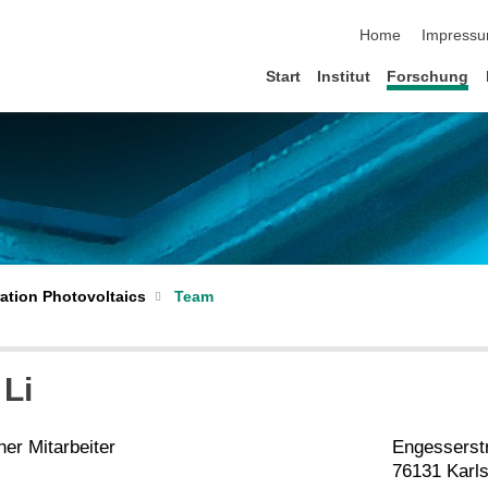
Navigation übersp
Home
Impress
Start
Institut
Forschung
ation Photovoltaics
Team
 Li
er Mitarbeiter
Engesserst
76131 Karl