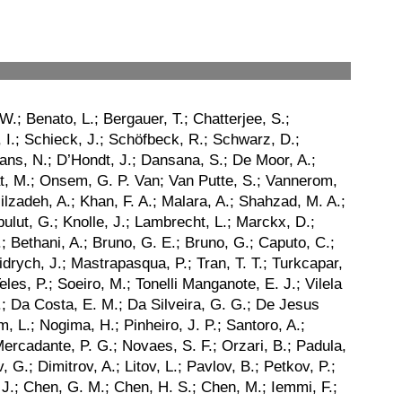
mer, T.; Kuo, C. c.; Kutzner, V.; Lange, J. C.; Labe, F.; Lobanov, A.; Matthies, C.; Matthies, C.; Moureaux, L.; Nigamova, A. A.; Mrowietz, M.; Paasch, A. M.; Nigamova, A.; Nissan, Y.; Paasch, A.; Pena Rodriguez, K. J.; Quadfasel, T.; Raciti, B.; Rieger, M.; Savoiu, D.; Schleper, P.; Schindler, J.; Schröder, M.; Schwandt, J.; Stadie, H.; Sommerhalder, M.; Steinbruc̈k G.; Tews, A.; Wiederspan, B.; Wolf, M.; Butz, E.; Brommer, S.; Chen, Y. M.; Dierlamm, A.; Chwalek, T.; Dincer, G. G.; Faltermann, N.; Elicabuk, U.; Giffels, M.; Gottmann, A.; Hofsaess, R.; Hartmann, F.; Horzela, M. M.; Husemann, U.; Kieseler, J.; Klute, M.; Lawhorn, J. M.; Lavoryk, O.; Link, M.; Lintuluoto, A. E.; Maier, S.; Mormile, M.; Neukum, M.; Muller, T.; Oh, M.; Pfeffer, E.; Quast, G.; Presilla, M.; Rabbertz, K.; Regnery, B.; Schmieder, R.; Shvetsov, I. A.; Shadskiy, N.; Simonis, H. J.; Sowa, L.; Stockmeier, L.; Toms, M.; Tauqeer, K.; Topko, B.; Trevisani, N.; Voigtländer, T.; Von Cube, R. F.; Wassmer, M.; Von Den Driesch, J.; Wieland, S.; Wolf, R.; Wittig, F.; Zuo, X.; Daskalakis, G. J.; Anagnostou, G.; Kyriakis, A.; Papadopoulos, A.; Stakia, A.; Melachroinos, G.; Painesis, Z.; Paraskevas, I.; Theofilatos, K.; Saoulidou, N.; Tziaferi, E.; Vellidis, K.; Zisopoulos, I.; Bakas, G.; Chatzistavrou, T.; Karapostoli, G.; Kousouris, K.; Papakrivopoulos, I.; Siamarkou, E.; Tsipolitis, G.; Bestintzanos, I.; Evangelou, I.; Foudas, C.; Kamtsikis, C.; Katsoulis, P.; Kokkas, P.; Kosmoglou Kioseoglou, P. G.; Manthos, N.; Papadopoulos, I.; Strologas, J.; Hajdu, C.; Horvath, D.; Márton, K.; Rádl, A. J.; Sikler, F.; Veszpremi, V.; Csanád, M.; Farkas, K.; Fehérkuti, A.; Gadallah, M. M. A.; Kadlecsik, Á.; Pásztor, G.; Veres, G. I.; Ujvari, B.; Zilizi, G.; Bencze, G.; Czellar, S.; Molnar, J.; Szillasi, Z.; Csorgo, T.; Nemes, F.; Novak, T.; Bansal, S.; Beri, S. B.; Bhatnagar, V.; Chaudhary, G.; Chauhan, S.; Dhingra, N.; Kaur, A.; Kaur, A.; Kaur, H.; Kaur, M.; Kumar, S.; Sheokand, T.; Singh, J. B.; Singla, A.; Bhardwaj, A.; Chhetri, A.; Choudhary, B. C.; Kumar, A.; Kumar, A.; Naimuddin, M.; Mukherjee, S.; Ranjan, K.; Saini, M. K.; Saumya, S.; Mukherjee, S.; Baradia, S.; Barman, S.; Bhattacharya, S.; Das Gupta, S.; Dutta, S.; Dutta, S.; Sarkar, S.; Ameen, M. M.; Behera, P. K.; Behera, S. C.; Chatterjee, S.; Dash, G.; Jana, P.; Kalbhor, P.; Kamble, S.; Komaragiri, J. R.; Kumar, D.; Mishra, T.; Parida, B.; Verma, P. V.; Pujahari, P. R.; Saha, N. R.; Sikdar, A. K.; Singh, R. K.; Verma, P.; Verma, S.; Vijay, A.; Dugad, S.; Mohanty, G. B.; Shelake, M.; Suryadevara, P.; Bala, A.; Banerjee, S.; Bhowmik, S.; Chatterjee, R. M.; Guchait, M.; Jain, S.; Jaiswal, A.; Joshi, B. M.; Kumar, S.; Majumder, G.; Mazumdar, K.; Parolia, S.; Thachayath, A.; Bahinipati, S.; Kar, C.; Maity, D.; Mal, P.; Naskar, K.; Naya