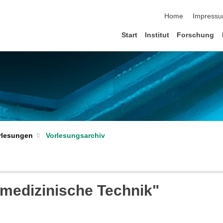
Navigation übersp
Home
Impress
Start
Institut
Forschung
rlesungen
Vorlesungsarchiv
omedizinische Technik"