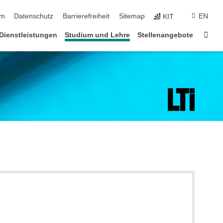
ringen
um
Datenschutz
Barrierefreiheit
Sitemap
EN
KIT
Star
Dienstleistungen
Studium und Lehre
Stellenangebote