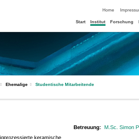
Navigation übersp
Home
Impress
Start
Institut
Forschung
Studentische Mitarbeitende
Ehemalige
Betreuung:
M.Sc. Simon P
igprozessierte keramische