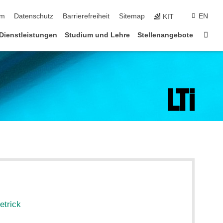
ringen
um
Datenschutz
Barrierefreiheit
Sitemap
EN
KIT
Star
Dienstleistungen
Studium und Lehre
Stellenangebote
etrick