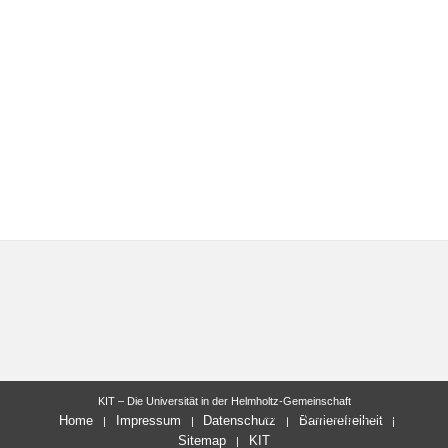
KIT – Die Universität in der Helmholtz-Gemeinschaft
letzte Änderung: 10.11.2021
Home
Impressum
Datenschutz
Barrierefreiheit
Sitemap
KIT