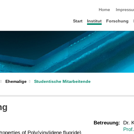
Navigation übersp
Home
Impress
Start
Institut
Forschung
Studentische Mitarbeitende
Ehemalige
ng
Betreuung:
Dr. 
Prof.
roperties of Poly(vinylidene fluoride)