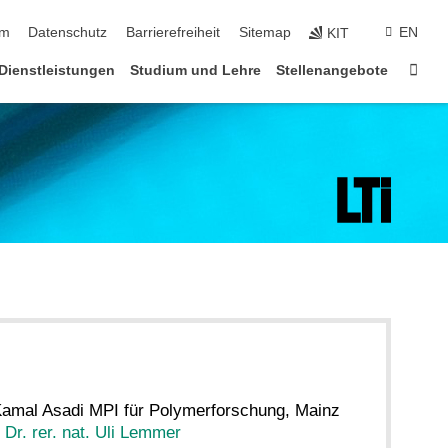
ringen
um
Datenschutz
Barrierefreiheit
Sitemap
EN
KIT
Star
Dienstleistungen
Studium und Lehre
Stellenangebote
Kamal Asadi MPI für Polymerforschung, Mainz
 Dr. rer. nat. Uli Lemmer