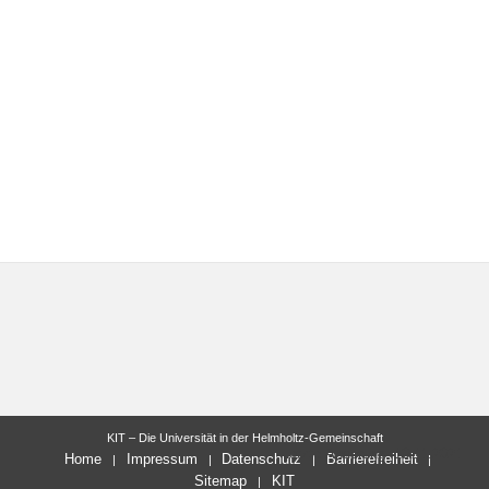
KIT – Die Universität in der Helmholtz-Gemeinschaft
letzte Änderung: 10.11.2021
Home
Impressum
Datenschutz
Barrierefreiheit
Sitemap
KIT