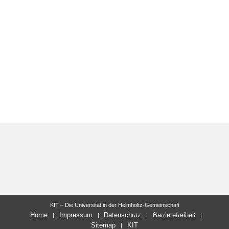
KIT – Die Universität in der Helmholtz-Gemeinschaft
letzte Änderung: 10.11.2021
Home
Impressum
Datenschutz
Barrierefreiheit
Sitemap
KIT