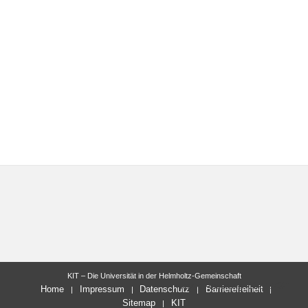
KIT – Die Universität in der Helmholtz-Gemeinschaft
letzte Änderung: 10.11.2021
Home
Impressum
Datenschutz
Barrierefreiheit
Sitemap
KIT