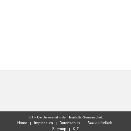
KIT – Die Universität in der Helmholtz-Gemeinschaft
letzte Änderung: 10.11.2021
Home
Impressum
Datenschutz
Barrierefreiheit
Sitemap
KIT