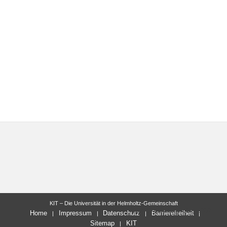
KIT – Die Universität in der Helmholtz-Gemeinschaft
letzte Änderung: 10.11.2021
Home
Impressum
Datenschutz
Barrierefreiheit
Sitemap
KIT