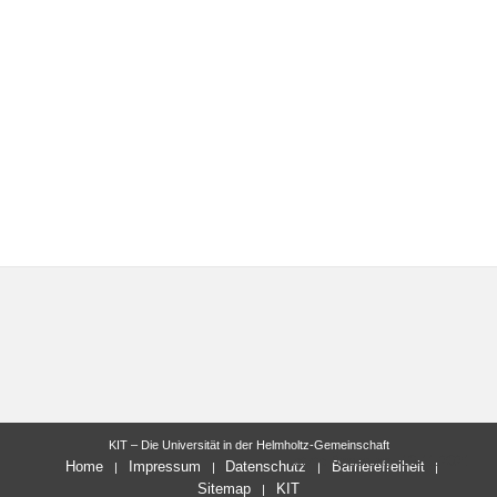
KIT – Die Universität in der Helmholtz-Gemeinschaft
letzte Änderung: 10.11.2021
Home
Impressum
Datenschutz
Barrierefreiheit
Sitemap
KIT