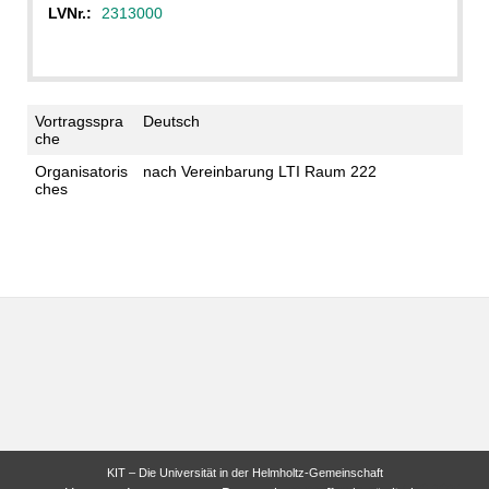
LVNr.:
2313000
Vortragsspra
Deutsch
che
Organisatoris
nach Vereinbarung LTI Raum 222
ches
KIT – Die Universität in der Helmholtz-Gemeinschaft