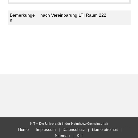
Bemerkunge
nach Vereinbarung LTI Raum 222
n
KIT – Die Universität in der Helmholtz-Gemeinschaft
letzte Änderung: 15.10.2018
Home
Impressum
Datenschutz
Barrierefreiheit
Sitemap
KIT