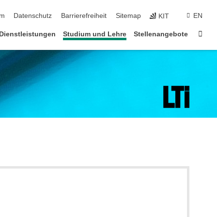
ringen
um
Datenschutz
Barrierefreiheit
Sitemap
EN
KIT
Star
Dienstleistungen
Studium und Lehre
Stellenangebote