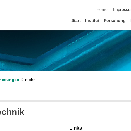
Navigation übersp
Home
Impress
Start
Institut
Forschung
rlesungen
echnik
Links