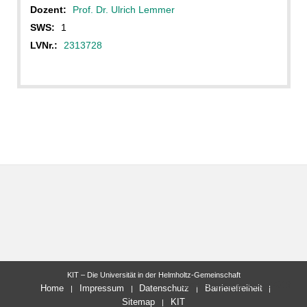
Dozent:
Prof. Dr. Ulrich Lemmer
SWS:
1
LVNr.:
2313728
KIT – Die Universität in der Helmholtz-Gemeinschaft
letzte Änderung: 15.03.2018
Home
Impressum
Datenschutz
Barrierefreiheit
Sitemap
KIT