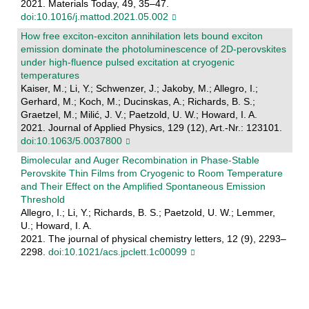
2021. Materials Today, 49, 35–47.
doi:10.1016/j.mattod.2021.05.002
How free exciton-exciton annihilation lets bound exciton
emission dominate the photoluminescence of 2D-perovskites
under high-fluence pulsed excitation at cryogenic
temperatures
Kaiser, M.; Li, Y.; Schwenzer, J.; Jakoby, M.; Allegro, I.;
Gerhard, M.; Koch, M.; Ducinskas, A.; Richards, B. S.;
Graetzel, M.; Milić, J. V.; Paetzold, U. W.; Howard, I. A.
2021. Journal of Applied Physics, 129 (12), Art.-Nr.: 123101.
doi:10.1063/5.0037800
Bimolecular and Auger Recombination in Phase-Stable
Perovskite Thin Films from Cryogenic to Room Temperature
and Their Effect on the Amplified Spontaneous Emission
Threshold
Allegro, I.; Li, Y.; Richards, B. S.; Paetzold, U. W.; Lemmer,
U.; Howard, I. A.
2021. The journal of physical chemistry letters, 12 (9), 2293–
2298.
doi:10.1021/acs.jpclett.1c00099