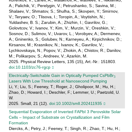
2025. Physical Review Letters, 135 (15), Art.-Nr.: 151803.
doi:10.1103/zc76-rgcp
Electrically‐Switchable Gain in Optically Pumped CsPbBr
Lasers With Low Threshold at Nanosecond Pumping
Li, Y.; Liu, S.; Feeney, T.; Roger, J.; Gholipoor, M.; Hu, H.;
Zhao, D.; Howard, I.; Deschler, F.; Lemmer, U.; Paetzold, U.
W.
2025. Small, 21 (12).
doi:10.1002/smll.202411935
Sequential Evaporation of Inverted FAPbI 3 Perovskite Solar
Cells – Impact of Substrate on Crystallization and Film
Formation
Diercks, A.; Petry, J.; Feeney, T.; Singh, R.; Zhao, T.; Hu, H.;