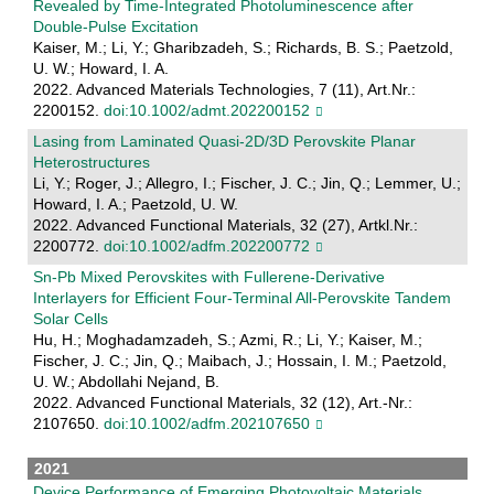
Revealed by Time‐Integrated Photoluminescence after
Double‐Pulse Excitation
Kaiser, M.; Li, Y.; Gharibzadeh, S.; Richards, B. S.; Paetzold,
U. W.; Howard, I. A.
2022. Advanced Materials Technologies, 7 (11), Art.Nr.:
2200152.
doi:10.1002/admt.202200152
Lasing from Laminated Quasi‐2D/3D Perovskite Planar
Heterostructures
Li, Y.; Roger, J.; Allegro, I.; Fischer, J. C.; Jin, Q.; Lemmer, U.;
Howard, I. A.; Paetzold, U. W.
2022. Advanced Functional Materials, 32 (27), Artkl.Nr.:
2200772.
doi:10.1002/adfm.202200772
Sn-Pb Mixed Perovskites with Fullerene-Derivative
Interlayers for Efficient Four-Terminal All-Perovskite Tandem
Solar Cells
Hu, H.; Moghadamzadeh, S.; Azmi, R.; Li, Y.; Kaiser, M.;
Fischer, J. C.; Jin, Q.; Maibach, J.; Hossain, I. M.; Paetzold,
U. W.; Abdollahi Nejand, B.
2022. Advanced Functional Materials, 32 (12), Art.-Nr.:
2107650.
doi:10.1002/adfm.202107650
2021
Device Performance of Emerging Photovoltaic Materials