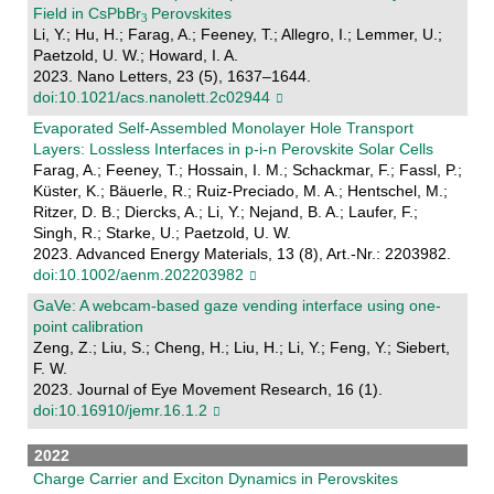
Field in CsPbBr
Perovskites
Li, Y.; Hu, H.; Farag, A.; Feeney, T.; Allegro, I.; Lemmer, U.;
Paetzold, U. W.; Howard, I. A.
2023. Nano Letters, 23 (5), 1637–1644.
doi:10.1021/acs.nanolett.2c02944
Evaporated Self‐Assembled Monolayer Hole Transport
Layers: Lossless Interfaces in p‐i‐n Perovskite Solar Cells
Farag, A.; Feeney, T.; Hossain, I. M.; Schackmar, F.; Fassl, P.;
Küster, K.; Bäuerle, R.; Ruiz-Preciado, M. A.; Hentschel, M.;
Ritzer, D. B.; Diercks, A.; Li, Y.; Nejand, B. A.; Laufer, F.;
Singh, R.; Starke, U.; Paetzold, U. W.
2023. Advanced Energy Materials, 13 (8), Art.-Nr.: 2203982.
doi:10.1002/aenm.202203982
GaVe: A webcam-based gaze vending interface using one-
point calibration
Zeng, Z.; Liu, S.; Cheng, H.; Liu, H.; Li, Y.; Feng, Y.; Siebert,
F. W.
2023. Journal of Eye Movement Research, 16 (1).
doi:10.16910/jemr.16.1.2
2022
Charge Carrier and Exciton Dynamics in Perovskites