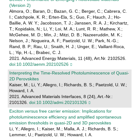
(Version 2)
Almora, O.; Baran, D.; Bazan, G. C.; Berger, C.; Cabrera, C.
I.; Catchpole, K. R.; Erten-Ela, S.; Guo, F.; Hauch, J.; Ho-
Baillie, A. W. Y.; Jacobsson, T. J.; Janssen, R. A. J.; Kirchartz,
T.; Kopidakis, N.; Li, Y.; Loi, M. A.; Lunt, R. R.; Mathew, X.;
McGehee, M. D.; Min, J.; Mitzi, D. B.; Nazeeruddin, M. K.;
Nelson, J.; Nogueira, A. F.; Paetzold, U. W.; Park, N.-G.;
Rand, B. P.; Rau, U.; Snaith, H. J.; Unger, E.; Vaillant-Roca,
L.; Yip, H.-L.; Brabec, C. J.
2021. Advanced Energy Materials, 11 (48), Art.Nr. 2102526.
doi:10.1002/aenm.202102526
Interpreting the Time-Resolved Photoluminescence of Quasi-
2D Perovskites
Kaiser, M.; Li, Y.; Allegro, I.; Richards, B. S.; Paetzold, U. W.;
Howard, I. A.
2021. Advanced Materials Interfaces, 8 (24), Art.-Nr.:
2101326.
doi:10.1002/admi.202101326
Exciton versus free carrier emission: Implications for
photoluminescence efficiency and amplified spontaneous
emission thresholds in quasi-2D and 3D perovskites
Li, Y.; Allegro, I.; Kaiser, M.; Malla, A. J.; Richards, B. S.;
Lemmer, U.; Paetzold, U. W.; Howard, I. A.