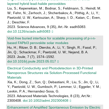
layered hybrid lead-halide perovskites
Liu, S.; Kepenekian, M.; Bodnar, S.; Feldmann, S.; Heindl, M.
W.; Fehn, N.; Zerhoch, J.; Shcherbakov, A.; Pöthig, A.; Li, Y.;
Paetzold, U. W.; Kartouzian, A.; Sharp, I. D.; Katan, C.; Even,
J.; Deschler, F.
2023. Science Advances, 9 (35), Art.-Nr. eadh5083.
doi:10.1126/sciadv.adh5083
Void-free buried interface for scalable processing of p-i-n-
based FAPbI3 perovskite solar modules
Hu, H.; Ritzer, D. B.; Diercks, A.; Li, Y.; Singh, R.; Fassl, P.;
Jin, Q.; Schackmar, F.; Paetzold, U. W.; Nejand, B. A.
2023. Joule, 7 (7), 1574–1592.
doi:10.1016/j.joule.2023.05.017
Electrical Conductivity and Photodetection in 3D‐Printed
Nanoporous Structures via Solution‐Processed Functional
Materials
Xia, K.; Dong, Z.; Sun, Q.; Debastiani, R.; Liu, S.; Jin, Q.; Li,
Y.; Paetzold, U. W.; Gumbsch, P.; Lemmer, U.; Eggeler, Y. M.;
Levkin, P. A.; Hernandez-Sosa, G.
2023. Advanced Materials Technologies, 8 (23), Art.Nr.:
2300408.
doi:10.1002/admt.202300408
Enhancement of Amplified Spontaneous Emission by Electric