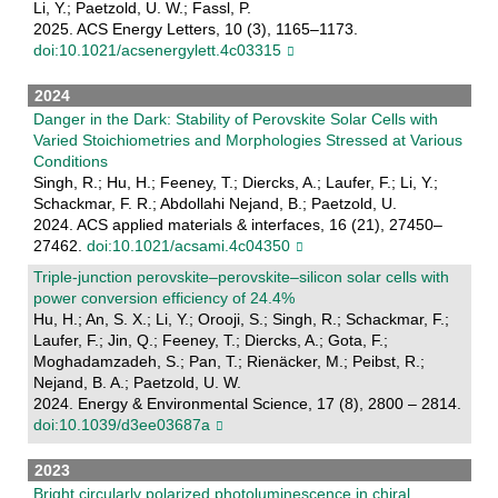
Li, Y.; Paetzold, U. W.; Fassl, P.
2025. ACS Energy Letters, 10 (3), 1165–1173.
doi:10.1021/acsenergylett.4c03315
2024
Danger in the Dark: Stability of Perovskite Solar Cells with
Varied Stoichiometries and Morphologies Stressed at Various
Conditions
Singh, R.; Hu, H.; Feeney, T.; Diercks, A.; Laufer, F.; Li, Y.;
Schackmar, F. R.; Abdollahi Nejand, B.; Paetzold, U.
2024. ACS applied materials & interfaces, 16 (21), 27450–
27462.
doi:10.1021/acsami.4c04350
Triple-junction perovskite–perovskite–silicon solar cells with
power conversion efficiency of 24.4%
Hu, H.; An, S. X.; Li, Y.; Orooji, S.; Singh, R.; Schackmar, F.;
Laufer, F.; Jin, Q.; Feeney, T.; Diercks, A.; Gota, F.;
Moghadamzadeh, S.; Pan, T.; Rienäcker, M.; Peibst, R.;
Nejand, B. A.; Paetzold, U. W.
2024. Energy & Environmental Science, 17 (8), 2800 – 2814.
doi:10.1039/d3ee03687a
2023
Bright circularly polarized photoluminescence in chiral