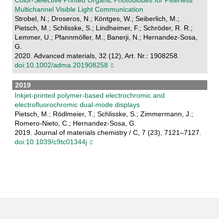
Color‐Selective Printed Organic Photodiodes for Filterless
Multichannel Visible Light Communication
Strobel, N.; Droseros, N.; Köntges, W.; Seiberlich, M.;
Pietsch, M.; Schlisske, S.; Lindheimer, F.; Schröder, R. R.;
Lemmer, U.; Pfannmöller, M.; Banerji, N.; Hernandez-Sosa,
G.
2020. Advanced materials, 32 (12), Art. Nr.: 1908258.
doi:10.1002/adma.201908258
2019
Inkjet-printed polymer-based electrochromic and
electrofluorochromic dual-mode displays
Pietsch, M.; Rödlmeier, T.; Schlisske, S.; Zimmermann, J.;
Romero-Nieto, C.; Hernandez-Sosa, G.
2019. Journal of materials chemistry / C, 7 (23), 7121–7127.
doi:10.1039/c9tc01344j