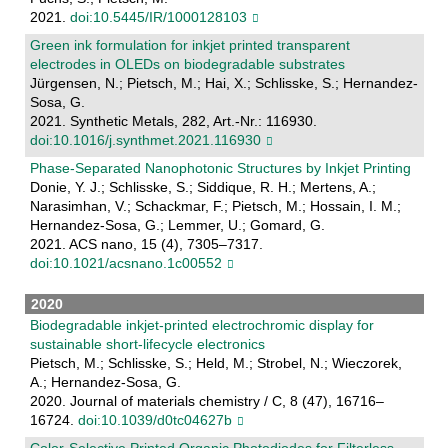
2021.
doi:10.5445/IR/1000128103
Green ink formulation for inkjet printed transparent
electrodes in OLEDs on biodegradable substrates
Jürgensen, N.; Pietsch, M.; Hai, X.; Schlisske, S.; Hernandez-
Sosa, G.
2021. Synthetic Metals, 282, Art.-Nr.: 116930.
doi:10.1016/j.synthmet.2021.116930
Phase-Separated Nanophotonic Structures by Inkjet Printing
Donie, Y. J.; Schlisske, S.; Siddique, R. H.; Mertens, A.;
Narasimhan, V.; Schackmar, F.; Pietsch, M.; Hossain, I. M.;
Hernandez-Sosa, G.; Lemmer, U.; Gomard, G.
2021. ACS nano, 15 (4), 7305–7317.
doi:10.1021/acsnano.1c00552
2020
Biodegradable inkjet-printed electrochromic display for
sustainable short-lifecycle electronics
Pietsch, M.; Schlisske, S.; Held, M.; Strobel, N.; Wieczorek,
A.; Hernandez-Sosa, G.
2020. Journal of materials chemistry / C, 8 (47), 16716–
16724.
doi:10.1039/d0tc04627b