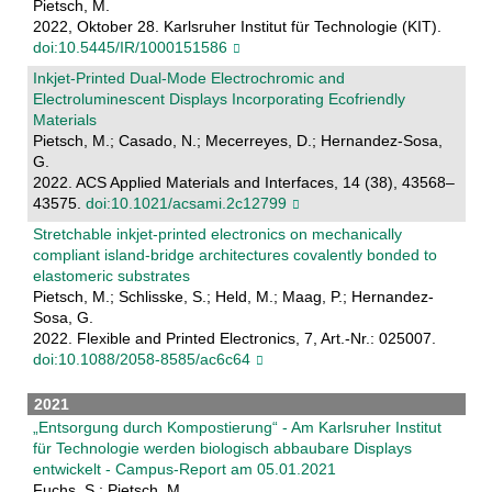
Pietsch, M.
2022, Oktober 28. Karlsruher Institut für Technologie (KIT).
doi:10.5445/IR/1000151586
Inkjet-Printed Dual-Mode Electrochromic and
Electroluminescent Displays Incorporating Ecofriendly
Materials
Pietsch, M.; Casado, N.; Mecerreyes, D.; Hernandez-Sosa,
G.
2022. ACS Applied Materials and Interfaces, 14 (38), 43568–
43575.
doi:10.1021/acsami.2c12799
Stretchable inkjet-printed electronics on mechanically
compliant island-bridge architectures covalently bonded to
elastomeric substrates
Pietsch, M.; Schlisske, S.; Held, M.; Maag, P.; Hernandez-
Sosa, G.
2022. Flexible and Printed Electronics, 7, Art.-Nr.: 025007.
doi:10.1088/2058-8585/ac6c64
2021
„Entsorgung durch Kompostierung“ - Am Karlsruher Institut
für Technologie werden biologisch abbaubare Displays
entwickelt - Campus-Report am 05.01.2021
Fuchs, S.; Pietsch, M.