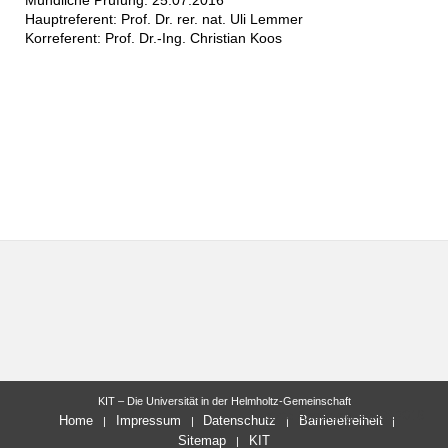
Hauptreferent: Prof. Dr. rer. nat. Uli Lemmer
Korreferent: Prof. Dr.-Ing. Christian Koos
KIT – Die Universität in der Helmholtz-Gemeinschaft
letzte Änderung: 25.08.2016
Home
Impressum
Datenschutz
Barrierefreiheit
Sitemap
KIT