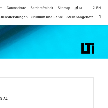
ringen
um
Datenschutz
Barrierefreiheit
Sitemap
EN
KIT
Star
Dienstleistungen
Studium und Lehre
Stellenangebote
0.34